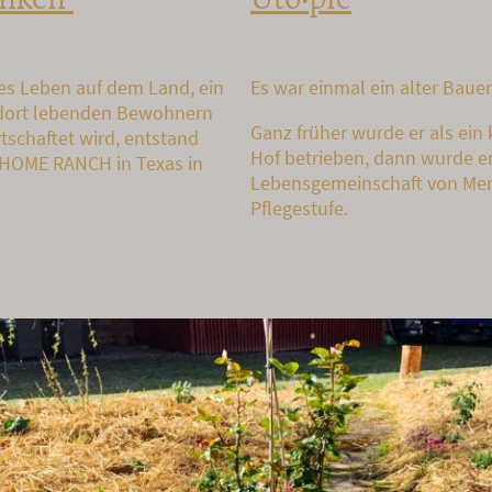
Es war einmal ein alter Bauern
hes Leben auf dem Land, ein
 dort lebenden Bewohnern
Ganz früher wurde er als ein 
tschaftet wird, entstand
Hof betrieben, dann wurde er
HOME RANCH in Texas in
Lebensgemeinschaft von Me
Pflegestufe.