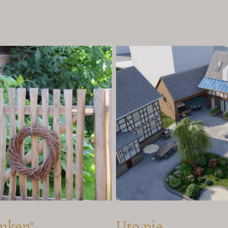
Uto·pie
nken"